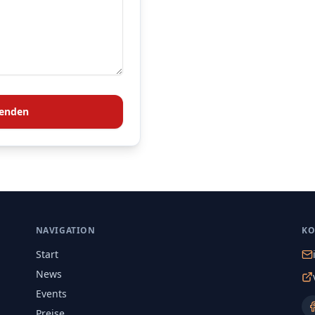
senden
NAVIGATION
KO
Start
News
Events
Preise