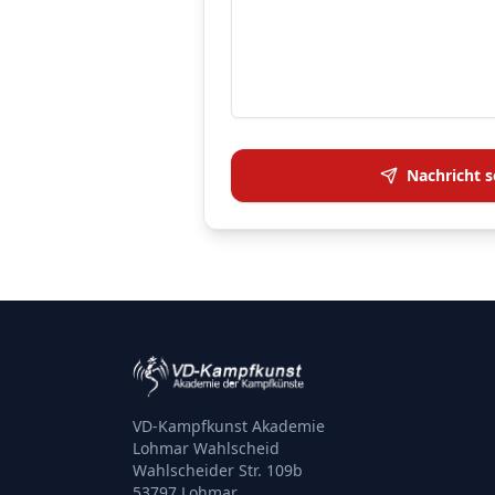
Nachricht 
VD-Kampfkunst Akademie
Lohmar Wahlscheid
Wahlscheider Str. 109b
53797 Lohmar