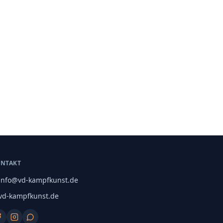
NTAKT
info@vd-kampfkunst.de
vd-kampfkunst.de