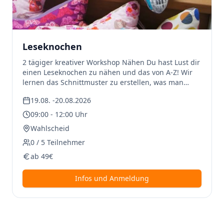
Leseknochen
2 tägiger kreativer Workshop Nähen Du hast Lust dir
einen Leseknochen zu nähen und das von A-Z! Wir
lernen das Schnittmuster zu erstellen, was man
beim zuschneiden des Stoffes beachten muss und
19.08.
-
20.08.2026
wie man mit einer Nähmaschine umgeht, gerne
darfst du deine Nähmaschine mitbringen! Für Jungs
09:00
-
12:00
Uhr
und Mädchen! Jeweils von 09:00-12:00 Uhr. Geleitet
Wahlscheid
wird der Workshop von Heike Lutter. Preis inklusive
Material
0
/
5
Teilnehmer
ab
49
€
Infos und Anmeldung