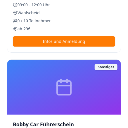
Windspiele und machen tolle Geräusche. ✨ Preis
09:00
-
12:00
Uhr
inklusive Material.
Wahlscheid
0
/
10
Teilnehmer
ab
29
€
Infos und Anmeldung
Sonstiges
Bobby Car Führerschein