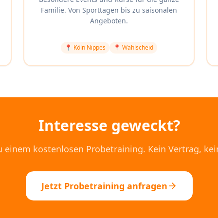
Familie. Von Sporttagen bis zu saisonalen
Angeboten.
📍
Köln Nippes
📍
Wahlscheid
Interesse geweckt?
einem kostenlosen Probetraining. Kein Vertrag, kei
Jetzt Probetraining anfragen