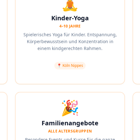
🧘
Kinder-Yoga
4–10 JAHRE
Spielerisches Yoga für Kinder. Entspannung,
Körperbewusstsein und Konzentration in
einem kindgerechten Rahmen.
📍
Köln Nippes
🎉
Familienangebote
ALLE ALTERSGRUPPEN
Besondere Events und Kurse für die ganze