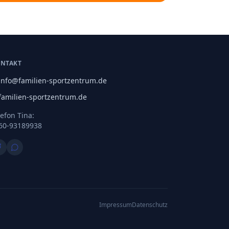
NTAKT
info@familien-sportzentrum.de
familien-sportzentrum.de
lefon Tina:
60-93189938
Impressum
Datenschutz