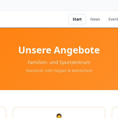
Start
News
Even
Unsere Angebote
Familien- und Sportzentrum
Standorte: Köln Nippes & Wahlscheid