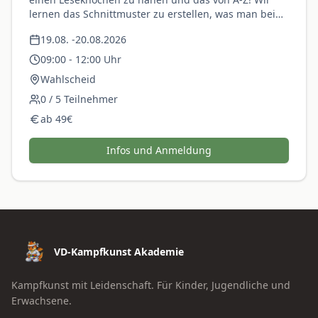
lernen das Schnittmuster zu erstellen, was man beim
zuschneiden des Stoffes beachten muss und wie man
19.08.
-
20.08.2026
mit einer Nähmaschine umgeht, gerne darfst du
deine Nähmaschine mitbringen! Für Jungs und
09:00
-
12:00
Uhr
Mädchen! Jeweils von 09:00-12:00 Uhr. Geleitet wird
Wahlscheid
der Workshop von Heike Lutter. Preis inklusive
Material
0
/
5
Teilnehmer
ab
49
€
Infos und Anmeldung
VD-Kampfkunst Akademie
Kampfkunst mit Leidenschaft. Für Kinder, Jugendliche und
Erwachsene.