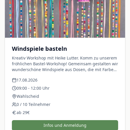
Windspiele basteln
Kreativ Workshop mit Heike Lutter. Komm zu unserem
fröhlichen Bastel-Workshop! Gemeinsam gestalten wir
wunderschöne Windspiele aus Dosen, die mit Farben,
Perlen und bunten Bändern verziert werden. Wenn
17.08.2026
der Wind weht, tanzen die Windspiele und machen
tolle Geräusche. ✨ Preis inklusive Material.
09:00
-
12:00
Uhr
Wahlscheid
0
/
10
Teilnehmer
ab
29
€
Infos und Anmeldung