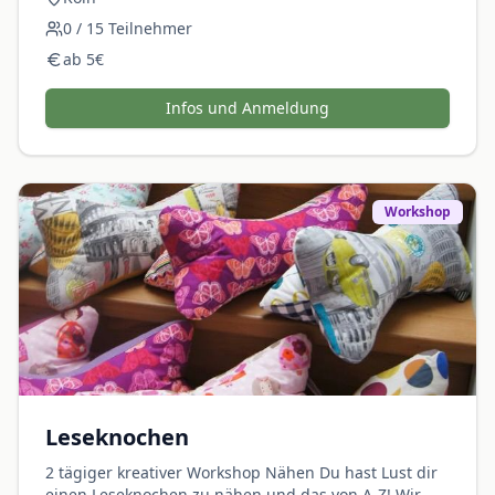
0
/
15
Teilnehmer
ab
5
€
Infos und Anmeldung
Workshop
Leseknochen
2 tägiger kreativer Workshop Nähen Du hast Lust dir
einen Leseknochen zu nähen und das von A-Z! Wir