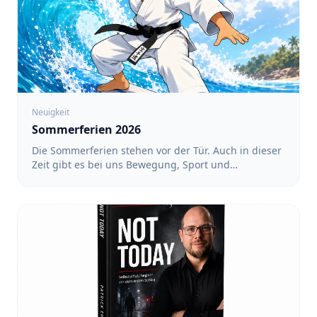
Neuigkeit
Sommerferien 2026
Die Sommerferien stehen vor der Tür. Auch in dieser
Zeit gibt es bei uns Bewegung, Sport und
gemeinsame Aktivitäten. Ein regelmäßiges Training
findet während der Ferien nicht statt. Dafür haben
wir ein Ferienprogramm mit verschiedenen
Angeboten vorbereitet. Alle Termine und
Anmeldungen findet ihr unter: https://team-
sakura.de/fsz/events Karate in Köln-Nippes mit Luin
- Für Kinder von 3 bis 6 Jahren sowie von 6 bis 12
Jahren: 17:00 bis 18:00 Uhr - Für Teens und
Erwachsene: 18:00 bis 19:00 Uhr - Termine: 10.08.,
12.08., 17.08., 19.08., 24.08., 26.08. und 31.08.