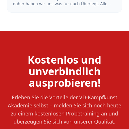
daher haben wir uns was für euch Überlegt. Alle
Schüler*Innen, die sich in der Zeit vom 18.Juni bis
zum 18. Juli 2026 bei uns mit dem Training starten
und sich anmelden, bekommen den Beitrag der
Sommerferien erstattet. Also mach dir keinen Kopf
wegen der Ferien und Starte dein Training jetzt!
Kostenlos und
unverbindlich
ausprobieren!
Erleben Sie die Vorteile der VD-Kampfkunst
Akademie selbst – melden Sie sich noch heute
zu einem kostenlosen Probetraining an und
überzeugen Sie sich von unserer Qualität.