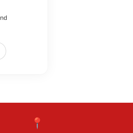
und
📍