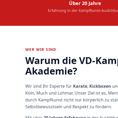
Über 20 Jahre
Erfahrung in der Kampfkunst-Ausbild
WER WIR SIND
Warum die VD-Kam
Akademie?
Wir sind Ihr Experte für
Karate
,
Kickboxen
un
Köln, Much und Lohmar. Unser Ziel ist es, Men
durch Kampfkunst nicht nur körperlich zu stä
Selbstbewusstsein und Respekt zu fördern.
Mit über
20 Jahren Erfahrung
in der Ausbildu