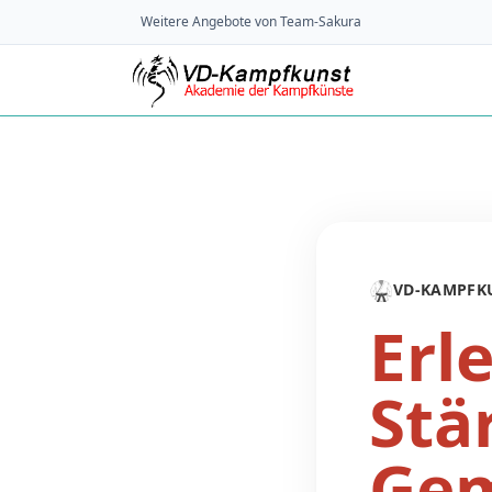
Weitere Angebote von Team-Sakura
🥋
VD-KAMPFK
Erl
Stä
Gem