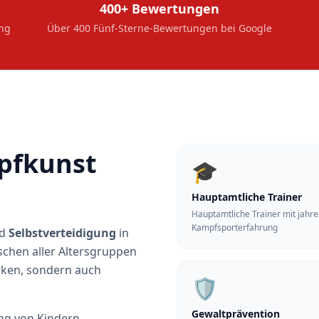
400+ Bewertungen
ung
Über 400 Fünf-Sterne-Bewertungen bei Google
pfkunst
🎓
Hauptamtliche Trainer
Hauptamtliche Trainer mit jahr
Kampfsporterfahrung
d
Selbstverteidigung
in
schen aller Altersgruppen
rken, sondern auch
🛡️
Gewaltprävention
ng von Kindern,