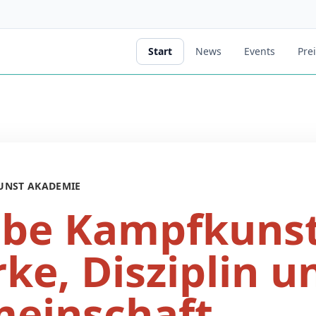
Start
News
Events
Pre
UNST AKADEMIE
ebe Kampfkunst
rke, Disziplin u
einschaft