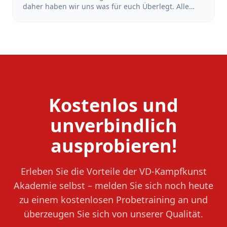
daher haben wir uns was für euch Überlegt. Alle
Schüler*Innen, die sich in der Zeit vom 18.Juni bis
zum 18. Juli 2026 bei uns mit dem Training starten
und sich anmelden, bekommen den Beitrag der
Sommerferien erstattet. Also mach dir keinen Kopf
wegen der Ferien und Starte dein Training jetzt!
Kostenlos und
unverbindlich
ausprobieren!
Erleben Sie die Vorteile der VD-Kampfkunst
Akademie selbst – melden Sie sich noch heute
zu einem kostenlosen Probetraining an und
überzeugen Sie sich von unserer Qualität.