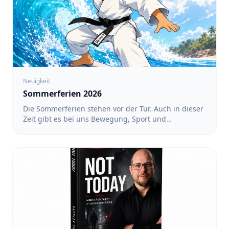
Neuigkeit
Sommerferien 2026
Die Sommerferien stehen vor der Tür. Auch in dieser
Zeit gibt es bei uns Bewegung, Sport und
gemeinsame Aktivitäten. Ein regelmäßiges Training
findet während der Ferien nicht statt. Dafür haben
wir ein Ferienprogramm mit verschiedenen
Angeboten vorbereitet. Alle Termine und
Anmeldungen findet ihr unter: https://team-
sakura.de/fsz/events Karate in Köln-Nippes mit Luin
- Für Kinder von 3 bis 6 Jahren sowie von 6 bis 12
Jahren: 17:00 bis 18:00 Uhr - Für Teens und
Erwachsene: 18:00 bis 19:00 Uhr - Termine: 10.08.,
12.08., 17.08., 19.08., 24.08., 26.08. und 31.08.