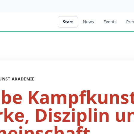
Start
News
Events
Pre
UNST AKADEMIE
ebe Kampfkunst
rke, Disziplin u
einschaft