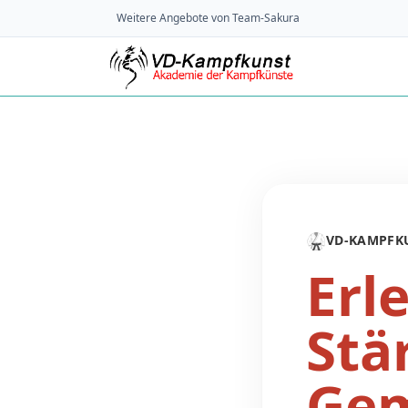
Weitere Angebote von Team-Sakura
🥋
VD-KAMPFK
Erl
Stä
Gem