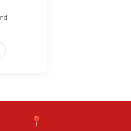
und
📍