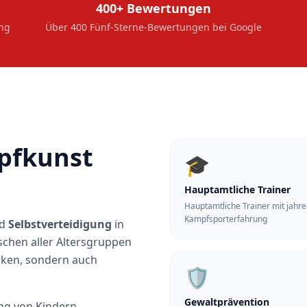
400+ Bewertungen
ung
Über 400 Fünf-Sterne-Bewertungen bei Google
pfkunst
🎓
Hauptamtliche Trainer
Hauptamtliche Trainer mit jahr
Kampfsporterfahrung
d
Selbstverteidigung
in
schen aller Altersgruppen
rken, sondern auch
🛡️
Gewaltprävention
ng von Kindern,