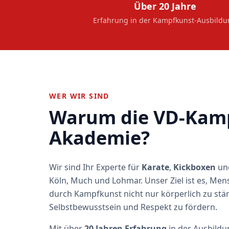
Über 20 Jahre
Erfahrung in der Kampfkunst-Ausbild
WER WIR SIND
Warum die VD-Kam
Akademie?
Wir sind Ihr Experte für
Karate
,
Kickboxen
un
Köln, Much und Lohmar. Unser Ziel ist es, Men
durch Kampfkunst nicht nur körperlich zu stä
Selbstbewusstsein und Respekt zu fördern.
Mit über
20 Jahren Erfahrung
in der Ausbildu