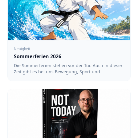
Neuigkeit
Sommerferien 2026
Die Sommerferien stehen vor der Tür. Auch in dieser
Zeit gibt es bei uns Bewegung, Sport und
gemeinsame Aktivitäten. Ein regelmäßiges Training
findet während der Ferien nicht statt. Dafür haben
wir ein Ferienprogramm mit verschiedenen
Angeboten vorbereitet. Alle Termine und
Anmeldungen findet ihr unter: https://team-
sakura.de/fsz/events Karate in Köln-Nippes mit Luin
- Für Kinder von 3 bis 6 Jahren sowie von 6 bis 12
Jahren: 17:00 bis 18:00 Uhr - Für Teens und
Erwachsene: 18:00 bis 19:00 Uhr - Termine: 10.08.,
12.08., 17.08., 19.08., 24.08., 26.08. und 31.08.