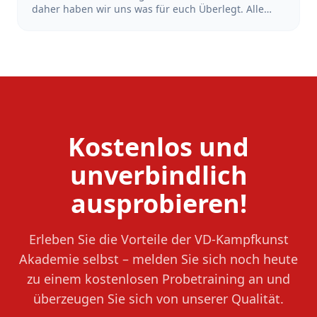
daher haben wir uns was für euch Überlegt. Alle
Schüler*Innen, die sich in der Zeit vom 18.Juni bis
zum 18. Juli 2026 bei uns mit dem Training starten
und sich anmelden, bekommen den Beitrag der
Sommerferien erstattet. Also mach dir keinen Kopf
wegen der Ferien und Starte dein Training jetzt!
Kostenlos und
unverbindlich
ausprobieren!
Erleben Sie die Vorteile der VD-Kampfkunst
Akademie selbst – melden Sie sich noch heute
zu einem kostenlosen Probetraining an und
überzeugen Sie sich von unserer Qualität.