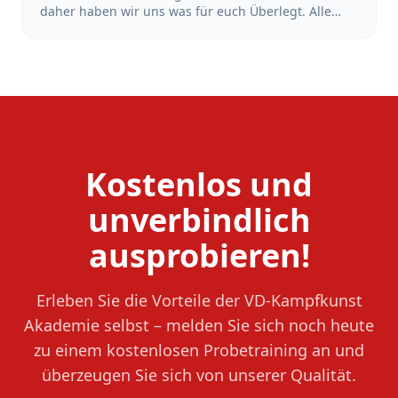
daher haben wir uns was für euch Überlegt. Alle
Schüler*Innen, die sich in der Zeit vom 18.Juni bis
zum 18. Juli 2026 bei uns mit dem Training starten
und sich anmelden, bekommen den Beitrag der
Sommerferien erstattet. Also mach dir keinen Kopf
wegen der Ferien und Starte dein Training jetzt!
Kostenlos und
unverbindlich
ausprobieren!
Erleben Sie die Vorteile der VD-Kampfkunst
Akademie selbst – melden Sie sich noch heute
zu einem kostenlosen Probetraining an und
überzeugen Sie sich von unserer Qualität.