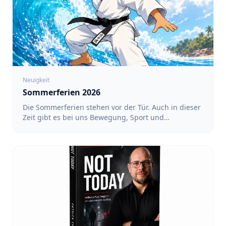
Neuigkeit
Sommerferien 2026
Die Sommerferien stehen vor der Tür. Auch in dieser
Zeit gibt es bei uns Bewegung, Sport und
gemeinsame Aktivitäten. Ein regelmäßiges Training
findet während der Ferien nicht statt. Dafür haben
wir ein Ferienprogramm mit verschiedenen
Angeboten vorbereitet. Alle Termine und
Anmeldungen findet ihr unter: https://team-
sakura.de/fsz/events Karate in Köln-Nippes mit Luin
- Für Kinder von 3 bis 6 Jahren sowie von 6 bis 12
Jahren: 17:00 bis 18:00 Uhr - Für Teens und
Erwachsene: 18:00 bis 19:00 Uhr - Termine: 10.08.,
12.08., 17.08., 19.08., 24.08., 26.08. und 31.08.