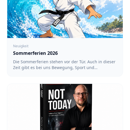
Neuigkeit
Sommerferien 2026
Die Sommerferien stehen vor der Tür. Auch in dieser
Zeit gibt es bei uns Bewegung, Sport und
gemeinsame Aktivitäten. Ein regelmäßiges Training
findet während der Ferien nicht statt. Dafür haben
wir ein Ferienprogramm mit verschiedenen
Angeboten vorbereitet. Alle Termine und
Anmeldungen findet ihr unter: https://team-
sakura.de/fsz/events Karate in Köln-Nippes mit Luin
- Für Kinder von 3 bis 6 Jahren sowie von 6 bis 12
Jahren: 17:00 bis 18:00 Uhr - Für Teens und
Erwachsene: 18:00 bis 19:00 Uhr - Termine: 10.08.,
12.08., 17.08., 19.08., 24.08., 26.08. und 31.08.