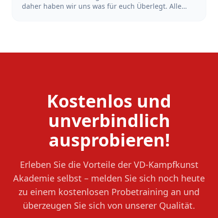
daher haben wir uns was für euch Überlegt. Alle
Schüler*Innen, die sich in der Zeit vom 18.Juni bis
zum 18. Juli 2026 bei uns mit dem Training starten
und sich anmelden, bekommen den Beitrag der
Sommerferien erstattet. Also mach dir keinen Kopf
wegen der Ferien und Starte dein Training jetzt!
Kostenlos und
unverbindlich
ausprobieren!
Erleben Sie die Vorteile der VD-Kampfkunst
Akademie selbst – melden Sie sich noch heute
zu einem kostenlosen Probetraining an und
überzeugen Sie sich von unserer Qualität.