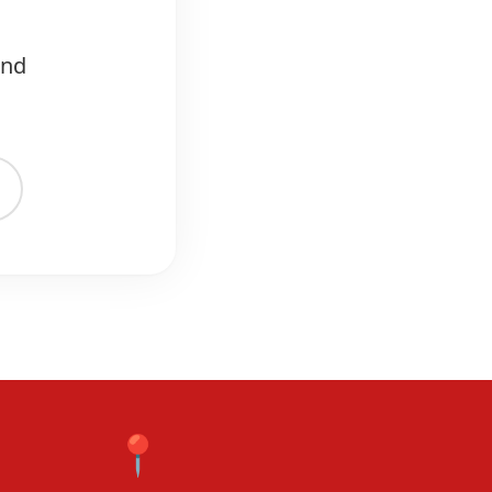
und
📍