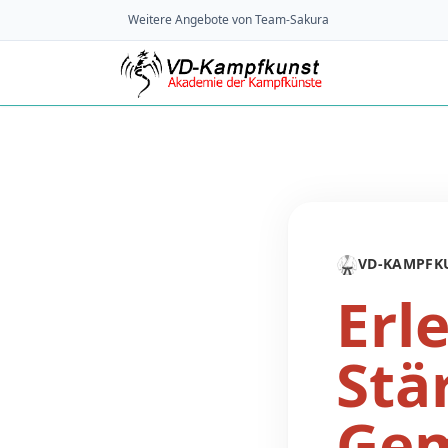
Weitere Angebote von Team-Sakura
🥋
VD-KAMPFK
Erl
Stä
Gem