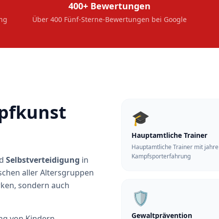
400+ Bewertungen
ung
Über 400 Fünf-Sterne-Bewertungen bei Google
pfkunst
🎓
Hauptamtliche Trainer
Hauptamtliche Trainer mit jahr
Kampfsporterfahrung
d
Selbstverteidigung
in
schen aller Altersgruppen
rken, sondern auch
🛡️
Gewaltprävention
ng von Kindern,