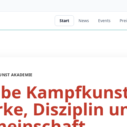
Start
News
Events
Pre
UNST AKADEMIE
ebe Kampfkunst
rke, Disziplin u
einschaft