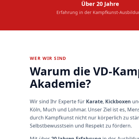
Über 20 Jahre
Erfahrung in der Kampfkunst-Ausbild
WER WIR SIND
Warum die VD-Kam
Akademie?
Wir sind Ihr Experte für
Karate
,
Kickboxen
un
Köln, Much und Lohmar. Unser Ziel ist es, Men
durch Kampfkunst nicht nur körperlich zu stä
Selbstbewusstsein und Respekt zu fördern.
Mit über
20 Jahren Erfahrung
in der Ausbildu