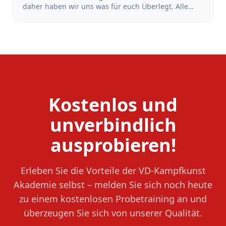
daher haben wir uns was für euch Überlegt. Alle
Schüler*Innen, die sich in der Zeit vom 18.Juni bis
zum 18. Juli 2026 bei uns mit dem Training starten
und sich anmelden, bekommen den Beitrag der
Sommerferien erstattet. Also mach dir keinen Kopf
wegen der Ferien und Starte dein Training jetzt!
Kostenlos und
unverbindlich
ausprobieren!
Erleben Sie die Vorteile der VD-Kampfkunst
Akademie selbst – melden Sie sich noch heute
zu einem kostenlosen Probetraining an und
überzeugen Sie sich von unserer Qualität.