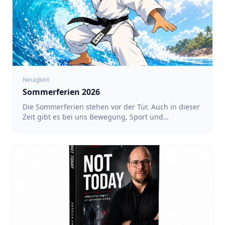
Neuigkeit
Sommerferien 2026
Die Sommerferien stehen vor der Tür. Auch in dieser
Zeit gibt es bei uns Bewegung, Sport und
gemeinsame Aktivitäten. Ein regelmäßiges Training
findet während der Ferien nicht statt. Dafür haben
wir ein Ferienprogramm mit verschiedenen
Angeboten vorbereitet. Alle Termine und
Anmeldungen findet ihr unter: https://team-
sakura.de/fsz/events Karate in Köln-Nippes mit Luin
- Für Kinder von 3 bis 6 Jahren sowie von 6 bis 12
Jahren: 17:00 bis 18:00 Uhr - Für Teens und
Erwachsene: 18:00 bis 19:00 Uhr - Termine: 10.08.,
12.08., 17.08., 19.08., 24.08., 26.08. und 31.08.