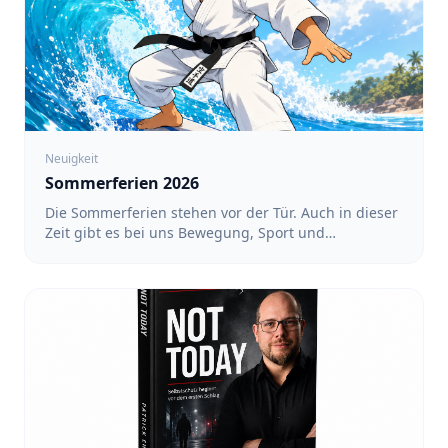
Neuigkeit
Sommerferien 2026
Die Sommerferien stehen vor der Tür. Auch in dieser
Zeit gibt es bei uns Bewegung, Sport und
gemeinsame Aktivitäten. Ein regelmäßiges Training
findet während der Ferien nicht statt. Dafür haben
wir ein Ferienprogramm mit verschiedenen
Angeboten vorbereitet. Alle Termine und
Anmeldungen findet ihr unter: https://team-
sakura.de/fsz/events Karate in Köln-Nippes mit Luin
- Für Kinder von 3 bis 6 Jahren sowie von 6 bis 12
Jahren: 17:00 bis 18:00 Uhr - Für Teens und
Erwachsene: 18:00 bis 19:00 Uhr - Termine: 10.08.,
12.08., 17.08., 19.08., 24.08., 26.08. und 31.08.