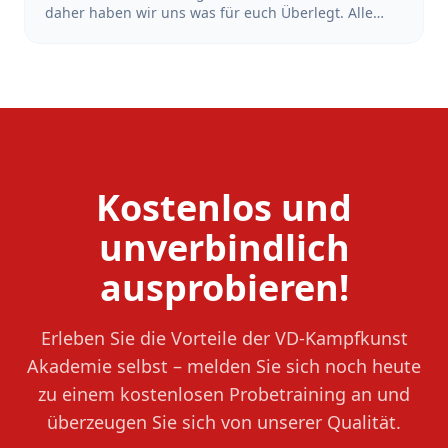
daher haben wir uns was für euch Überlegt. Alle
Schüler*Innen, die sich in der Zeit vom 18.Juni bis
zum 18. Juli 2026 bei uns mit dem Training starten
und sich anmelden, bekommen den Beitrag der
Sommerferien erstattet. Also mach dir keinen Kopf
wegen der Ferien und Starte dein Training jetzt!
Kostenlos und
unverbindlich
ausprobieren!
Erleben Sie die Vorteile der VD-Kampfkunst
Akademie selbst – melden Sie sich noch heute
zu einem kostenlosen Probetraining an und
überzeugen Sie sich von unserer Qualität.