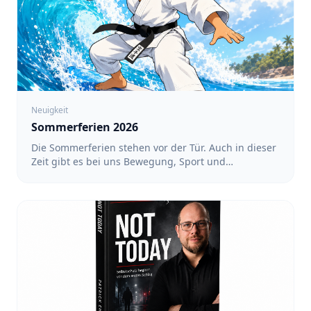
Neuigkeit
Sommerferien 2026
Die Sommerferien stehen vor der Tür. Auch in dieser
Zeit gibt es bei uns Bewegung, Sport und
gemeinsame Aktivitäten. Ein regelmäßiges Training
findet während der Ferien nicht statt. Dafür haben
wir ein Ferienprogramm mit verschiedenen
Angeboten vorbereitet. Alle Termine und
Anmeldungen findet ihr unter: https://team-
sakura.de/fsz/events Karate in Köln-Nippes mit Luin
- Für Kinder von 3 bis 6 Jahren sowie von 6 bis 12
Jahren: 17:00 bis 18:00 Uhr - Für Teens und
Erwachsene: 18:00 bis 19:00 Uhr - Termine: 10.08.,
12.08., 17.08., 19.08., 24.08., 26.08. und 31.08.