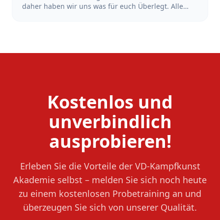
daher haben wir uns was für euch Überlegt. Alle
Schüler*Innen, die sich in der Zeit vom 18.Juni bis
zum 18. Juli 2026 bei uns mit dem Training starten
und sich anmelden, bekommen den Beitrag der
Sommerferien erstattet. Also mach dir keinen Kopf
wegen der Ferien und Starte dein Training jetzt!
Kostenlos und
unverbindlich
ausprobieren!
Erleben Sie die Vorteile der VD-Kampfkunst
Akademie selbst – melden Sie sich noch heute
zu einem kostenlosen Probetraining an und
überzeugen Sie sich von unserer Qualität.