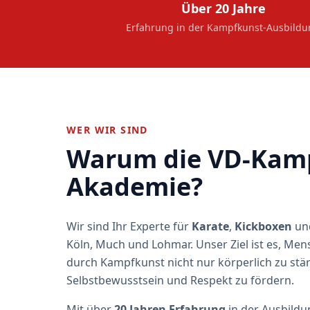
Über 20 Jahre
Erfahrung in der Kampfkunst-Ausbild
WER WIR SIND
Warum die VD-Kam
Akademie?
Wir sind Ihr Experte für
Karate
,
Kickboxen
un
Köln, Much und Lohmar. Unser Ziel ist es, Men
durch Kampfkunst nicht nur körperlich zu stä
Selbstbewusstsein und Respekt zu fördern.
Mit über
20 Jahren Erfahrung
in der Ausbildu