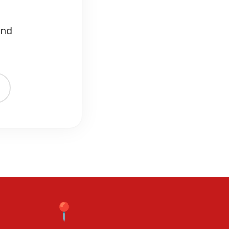
und
📍