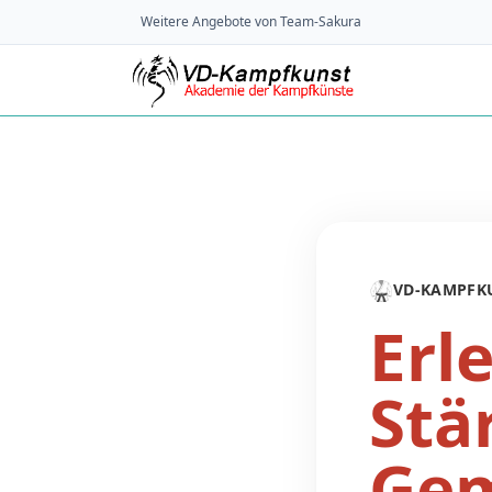
Weitere Angebote von Team-Sakura
🥋
VD-KAMPFK
Erl
Stä
Gem