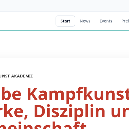
Start
News
Events
Pre
UNST AKADEMIE
ebe Kampfkunst
rke, Disziplin u
einschaft