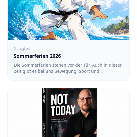
Neuigkeit
Sommerferien 2026
Die Sommerferien stehen vor der Tür. Auch in dieser
Zeit gibt es bei uns Bewegung, Sport und
gemeinsame Aktivitäten. Ein regelmäßiges Training
findet während der Ferien nicht statt. Dafür haben
wir ein Ferienprogramm mit verschiedenen
Angeboten vorbereitet. Alle Termine und
Anmeldungen findet ihr unter: https://team-
sakura.de/fsz/events Karate in Köln-Nippes mit Luin
- Für Kinder von 3 bis 6 Jahren sowie von 6 bis 12
Jahren: 17:00 bis 18:00 Uhr - Für Teens und
Erwachsene: 18:00 bis 19:00 Uhr - Termine: 10.08.,
12.08., 17.08., 19.08., 24.08., 26.08. und 31.08.