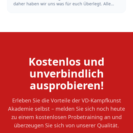
daher haben wir uns was für euch Überlegt. Alle
Schüler*Innen, die sich in der Zeit vom 18.Juni bis
zum 18. Juli 2026 bei uns mit dem Training starten
und sich anmelden, bekommen den Beitrag der
Sommerferien erstattet. Also mach dir keinen Kopf
wegen der Ferien und Starte dein Training jetzt!
Kostenlos und
unverbindlich
ausprobieren!
Erleben Sie die Vorteile der VD-Kampfkunst
Akademie selbst – melden Sie sich noch heute
zu einem kostenlosen Probetraining an und
überzeugen Sie sich von unserer Qualität.