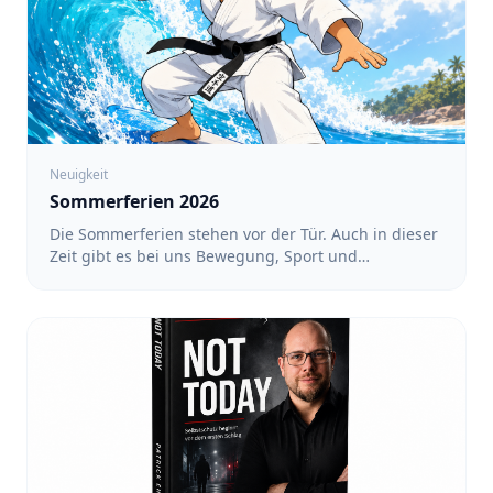
Neuigkeit
Sommerferien 2026
Die Sommerferien stehen vor der Tür. Auch in dieser
Zeit gibt es bei uns Bewegung, Sport und
gemeinsame Aktivitäten. Ein regelmäßiges Training
findet während der Ferien nicht statt. Dafür haben
wir ein Ferienprogramm mit verschiedenen
Angeboten vorbereitet. Alle Termine und
Anmeldungen findet ihr unter: https://team-
sakura.de/fsz/events Karate in Köln-Nippes mit Luin
- Für Kinder von 3 bis 6 Jahren sowie von 6 bis 12
Jahren: 17:00 bis 18:00 Uhr - Für Teens und
Erwachsene: 18:00 bis 19:00 Uhr - Termine: 10.08.,
12.08., 17.08., 19.08., 24.08., 26.08. und 31.08.