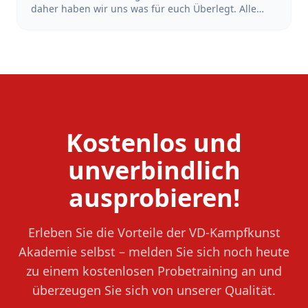
daher haben wir uns was für euch Überlegt. Alle
Schüler*Innen, die sich in der Zeit vom 18.Juni bis
zum 18. Juli 2026 bei uns mit dem Training starten
und sich anmelden, bekommen den Beitrag der
Sommerferien erstattet. Also mach dir keinen Kopf
wegen der Ferien und Starte dein Training jetzt!
Kostenlos und
unverbindlich
ausprobieren!
Erleben Sie die Vorteile der VD-Kampfkunst
Akademie selbst – melden Sie sich noch heute
zu einem kostenlosen Probetraining an und
überzeugen Sie sich von unserer Qualität.