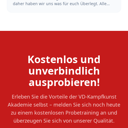
daher haben wir uns was für euch Überlegt. Alle
Schüler*Innen, die sich in der Zeit vom 18.Juni bis
zum 18. Juli 2026 bei uns mit dem Training starten
und sich anmelden, bekommen den Beitrag der
Sommerferien erstattet. Also mach dir keinen Kopf
wegen der Ferien und Starte dein Training jetzt!
Kostenlos und
unverbindlich
ausprobieren!
Erleben Sie die Vorteile der VD-Kampfkunst
Akademie selbst – melden Sie sich noch heute
zu einem kostenlosen Probetraining an und
überzeugen Sie sich von unserer Qualität.