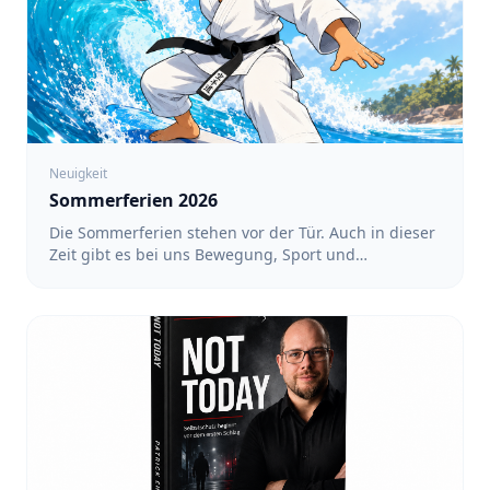
Neuigkeit
Sommerferien 2026
Die Sommerferien stehen vor der Tür. Auch in dieser
Zeit gibt es bei uns Bewegung, Sport und
gemeinsame Aktivitäten. Ein regelmäßiges Training
findet während der Ferien nicht statt. Dafür haben
wir ein Ferienprogramm mit verschiedenen
Angeboten vorbereitet. Alle Termine und
Anmeldungen findet ihr unter: https://team-
sakura.de/fsz/events Karate in Köln-Nippes mit Luin
- Für Kinder von 3 bis 6 Jahren sowie von 6 bis 12
Jahren: 17:00 bis 18:00 Uhr - Für Teens und
Erwachsene: 18:00 bis 19:00 Uhr - Termine: 10.08.,
12.08., 17.08., 19.08., 24.08., 26.08. und 31.08.