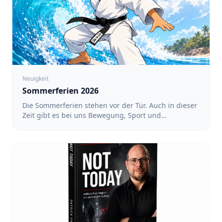
Neuigkeit
Sommerferien 2026
Die Sommerferien stehen vor der Tür. Auch in dieser
Zeit gibt es bei uns Bewegung, Sport und
gemeinsame Aktivitäten. Ein regelmäßiges Training
findet während der Ferien nicht statt. Dafür haben
wir ein Ferienprogramm mit verschiedenen
Angeboten vorbereitet. Alle Termine und
Anmeldungen findet ihr unter: https://team-
sakura.de/fsz/events Karate in Köln-Nippes mit Luin
- Für Kinder von 3 bis 6 Jahren sowie von 6 bis 12
Jahren: 17:00 bis 18:00 Uhr - Für Teens und
Erwachsene: 18:00 bis 19:00 Uhr - Termine: 10.08.,
12.08., 17.08., 19.08., 24.08., 26.08. und 31.08.