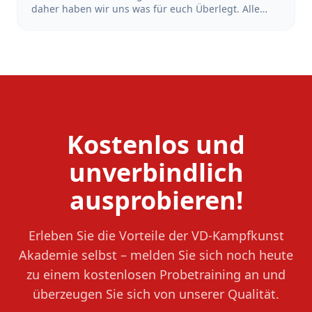
daher haben wir uns was für euch Überlegt. Alle
Schüler*Innen, die sich in der Zeit vom 18.Juni bis
zum 18. Juli 2026 bei uns mit dem Training starten
und sich anmelden, bekommen den Beitrag der
Sommerferien erstattet. Also mach dir keinen Kopf
wegen der Ferien und Starte dein Training jetzt!
Kostenlos und
unverbindlich
ausprobieren!
Erleben Sie die Vorteile der VD-Kampfkunst
Akademie selbst – melden Sie sich noch heute
zu einem kostenlosen Probetraining an und
überzeugen Sie sich von unserer Qualität.